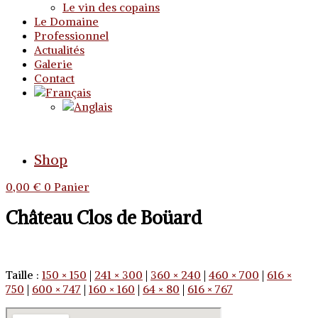
Le vin des copains
Le Domaine
Professionnel
Actualités
Galerie
Contact
Shop
0,00
€
0
Panier
Château Clos de Boüard
Taille :
150 × 150
|
241 × 300
|
360 × 240
|
460 × 700
|
616 ×
750
|
600 × 747
|
160 × 160
|
64 × 80
|
616 × 767