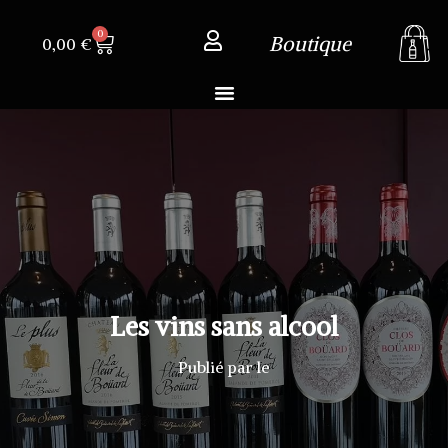
0
Boutique
0,00
€
Les vins sans alcool
Publié par
le