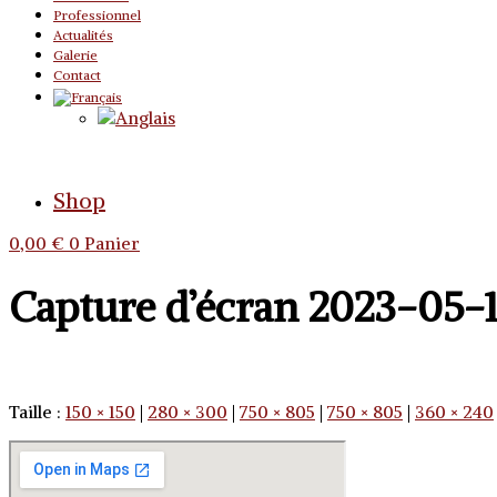
Professionnel
Actualités
Galerie
Contact
Shop
0,00
€
0
Panier
Capture d’écran 2023-05-1
Taille :
150 × 150
|
280 × 300
|
750 × 805
|
750 × 805
|
360 × 240