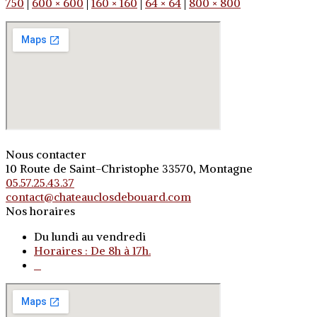
750
|
600 × 600
|
160 × 160
|
64 × 64
|
800 × 800
Nous contacter
10 Route de Saint-Christophe 33570, Montagne
05.57.25.43.37
contact@chateauclosdebouard.com
Nos horaires
Du lundi au vendredi
Horaires : De 8h à 17h.
o