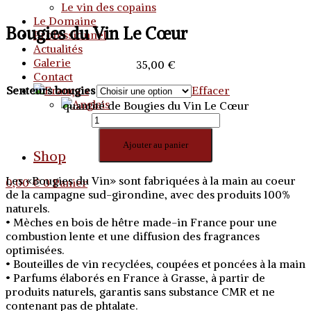
Le vin des copains
Le Domaine
Bougies du Vin Le Cœur
Professionnel
Actualités
Galerie
35,00
€
Contact
Senteurs bougies
Effacer
quantité de Bougies du Vin Le Cœur
Ajouter au panier
Shop
Les «Bougies du Vin» sont fabriquées à la main au coeur
0,00
€
0
Panier
de la campagne sud-girondine, avec des produits 100%
naturels.
• Mèches en bois de hêtre made-in France pour une
combustion lente et une diffusion des fragrances
optimisées.
• Bouteilles de vin recyclées, coupées et poncées à la main
• Parfums élaborés en France à Grasse, à partir de
produits naturels, garantis sans substance CMR et ne
contenant pas de phtalate.