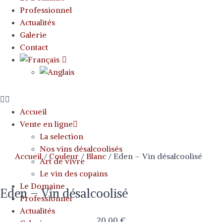
Professionnel
Actualités
Galerie
Contact
Accueil
Vente en ligne
La selection
Nos vins désalcoolisés
Accueil
/
Couleur
/
Blanc
/ Eden – Vin désalcoolisé
Art de vivre
Le vin des copains
Le Domaine
Eden – Vin désalcoolisé
Professionnel
Actualités
20,00
€