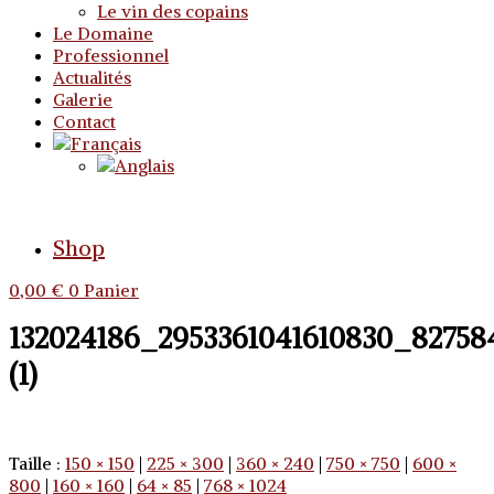
Le vin des copains
Le Domaine
Professionnel
Actualités
Galerie
Contact
Shop
0,00
€
0
Panier
132024186_2953361041610830_82758
(1)
Taille :
150 × 150
|
225 × 300
|
360 × 240
|
750 × 750
|
600 ×
800
|
160 × 160
|
64 × 85
|
768 × 1024