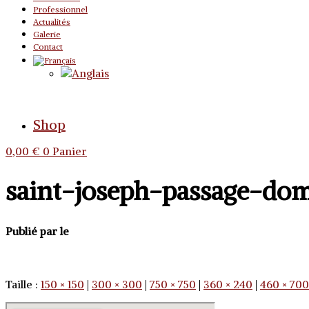
Professionnel
Actualités
Galerie
Contact
Shop
0,00
€
0
Panier
saint-joseph-passage-dom
Publié par
le
Taille :
150 × 150
|
300 × 300
|
750 × 750
|
360 × 240
|
460 × 700