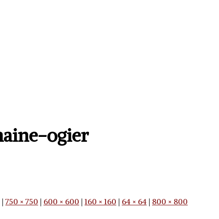
aine-ogier
|
750 × 750
|
600 × 600
|
160 × 160
|
64 × 64
|
800 × 800