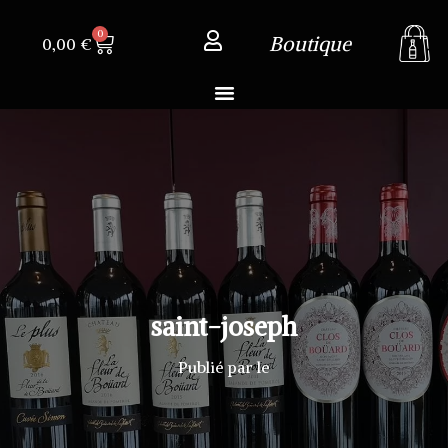
0
Boutique
0,00
€
saint-joseph
Publié par
le