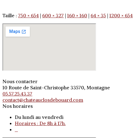
Taille :
750 × 654
|
600 × 327
|
160 × 160
|
64 × 35
|
1200 × 654
Nous contacter
10 Route de Saint-Christophe 33570, Montagne
05.57.25.43.37
contact@chateauclosdebouard.com
Nos horaires
Du lundi au vendredi
Horaires : De 8h à 17h.
o