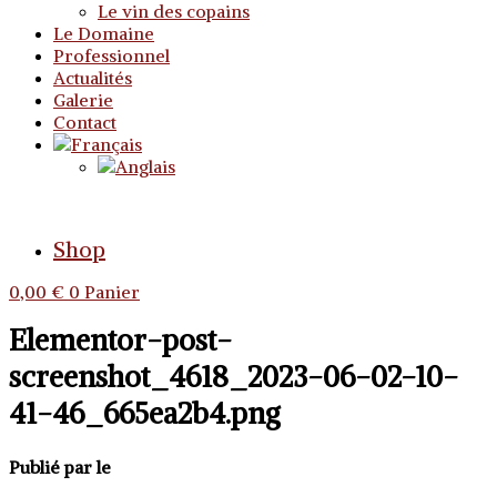
Le vin des copains
Le Domaine
Professionnel
Actualités
Galerie
Contact
Shop
0,00
€
0
Panier
Elementor-post-
screenshot_4618_2023-06-02-10-
41-46_665ea2b4.png
Publié par
le